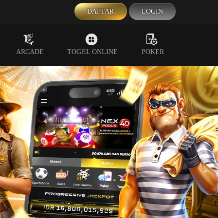
DAFTAR
LOGIN
ARCADE
TOGEL ONLINE
POKER