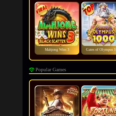
Mahjong Wins 3
Gates of Olympus 
Popular Games