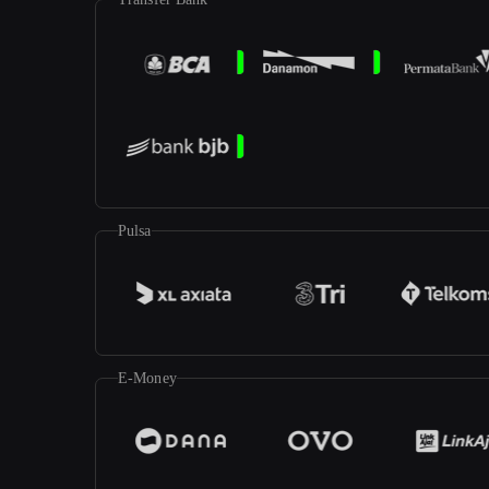
Pulsa
E-Money