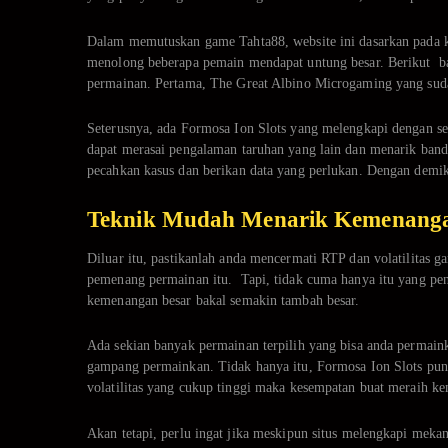
Dalam memutuskan game Tahta88, website ini dasarkan pada k
menolong beberapa pemain mendapat untung besar. Berikut b
permainan. Pertama, The Great Albino Microgaming yang sud
Seterusnya, ada Formosa Ion Slots yang melengkapi dengan s
dapat merasai pengalaman taruhan yang lain dan menarik ban
pecahkan kasus dan berikan data yang perlukan. Dengan demi
Teknik Mudah Menarik Kemenangan
Diluar itu, pastikanlah anda mencermati RTP dan volatilitas 
pemenang permainan itu. Tapi, tidak cuma hanya itu yang pen
kemenangan besar bakal semakin tambah besar.
Ada sekian banyak permainan terpilih yang bisa anda permain
gampang permainkan. Tidak hanya itu, Formosa Ion Slots pun 
volatilitas yang cukup tinggi maka kesempatan buat meraih k
Akan tetapi, perlu ingat jika meskipun situs melengkapi mek