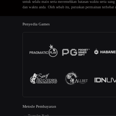
untuk selalu main serta meremehkan batasan waktu serta uang
dan waktu anda. Oleh sebab itu, putuskan permainan terhebat 
Penyedia Games
Metode Pembayaran
Transfer Bank