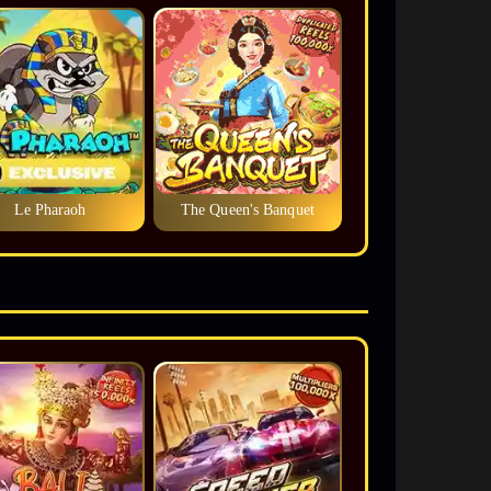
Le Pharaoh
The Queen's Banquet