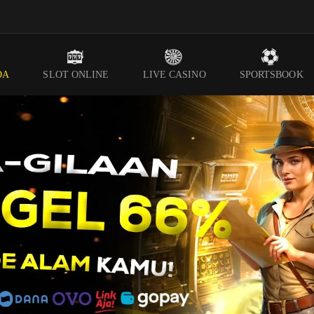
DA
SLOT ONLINE
LIVE CASINO
SPORTSBOOK