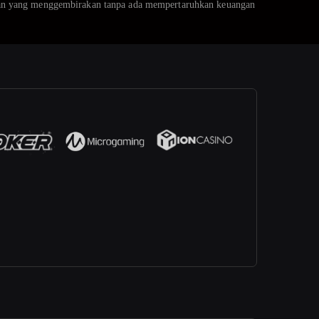
angan yang menggembirakan tanpa ada mempertaruhkan keuangan