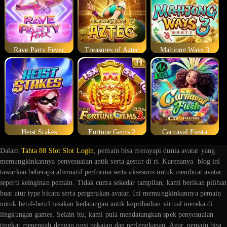
Rave Party Fever
Treasures of Aztec
Mahjong Ways 3
Heist Stakes
Fortune Gems 2
Carnaval Fiesta
Dalam
Tahta 88 Slot Slot Login
, pemain bisa merayapi dunia avatar yang
memungkinkannya penyesuaian antik serta gestur di ri. Karenanya blog ini
tawarkan beberapa alternatif performa serta aksesoris untuk membuat avatar
seperti keinginan pemain. Tidak cuma sekedar tampilan, kami berikan pilihan
buat atur type bicara serta pergerakan avatar. Ini memungkinkannya pemain
untuk betul-betul rasakan kedatangan antik kepribadian virtual mereka di
lingkungan games. Selain itu, kami pula mendatangkan spek penyesuaian
tingkat menengah dengan opsi pakaian dan perlengkapan. Agar, pemain bisa