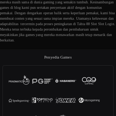
mereka masih sama di dunia gaming yang semakin tumbuh. Kesinambungan
games di blog kami pun sertakan penyertaan aktif dengan komunitas
pemakai. Dengan dengarkan operan balik serta keperluan pemakai, kami bisa
membuat conten yang sesuai sama impian mereka. Utamanya keluwesan dan
adaptabilitas tercermin pada proses peningkatan di Tahta 88 Slot Slot Login.
Mereka terus terbuka kepada perombakan dan pembaharuan untuk
meyakinkan jika games yang mereka menawarkan masih tetap menarik dan
berkaitan.
Penyedia Games